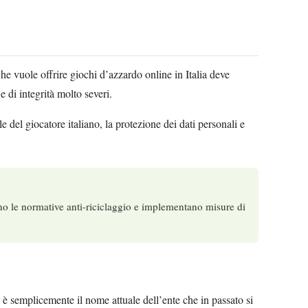
e vuole offrire giochi d’azzardo online in Italia deve
di integrità molto severi.
del giocatore italiano, la protezione dei dati personali e
ano le normative anti-riciclaggio e implementano misure di
 semplicemente il nome attuale dell’ente che in passato si