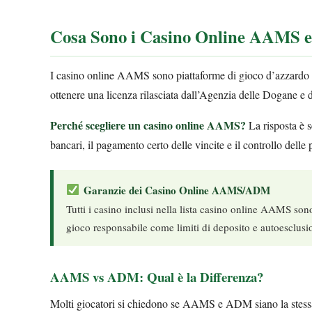
Cosa Sono i Casino Online AAMS e
I casino online AAMS sono piattaforme di gioco d’azzardo onl
ottenere una licenza rilasciata dall’Agenzia delle Dogane e
Perché scegliere un casino online AAMS?
La risposta è s
bancari, il pagamento certo delle vincite e il controllo delle 
Garanzie dei Casino Online AAMS/ADM
Tutti i casino inclusi nella lista casino online AAMS son
gioco responsabile come limiti di deposito e autoesclusi
AAMS vs ADM: Qual è la Differenza?
Molti giocatori si chiedono se AAMS e ADM siano la stessa 