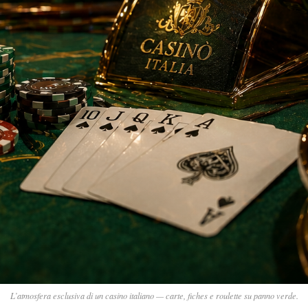
L’atmosfera esclusiva di un casino italiano — carte, fiches e roulette su panno verde.