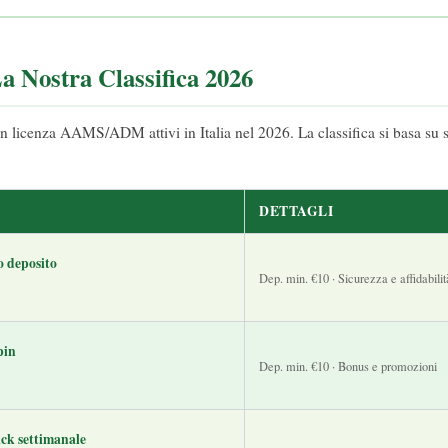
 Nostra Classifica 2026
con licenza AAMS/ADM attivi in Italia nel 2026. La classifica si basa su s
DETTAGLI
o deposito
Dep. min. €10 · Sicurezza e affidabilit
pin
Dep. min. €10 · Bonus e promozioni
ck settimanale