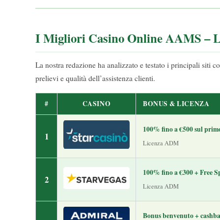
I Migliori Casino Online AAMS – La
La nostra redazione ha analizzato e testato i principali siti 
prelievi e qualità dell’assistenza clienti.
#
CASINO
BONUS & LICENZA
100% fino a €500 sul prim
1
Licenza ADM
100% fino a €300 + Free S
2
Licenza ADM
Bonus benvenuto + cashba