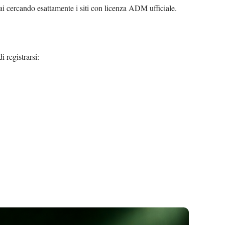
tai cercando esattamente i siti con licenza ADM ufficiale.
 registrarsi: