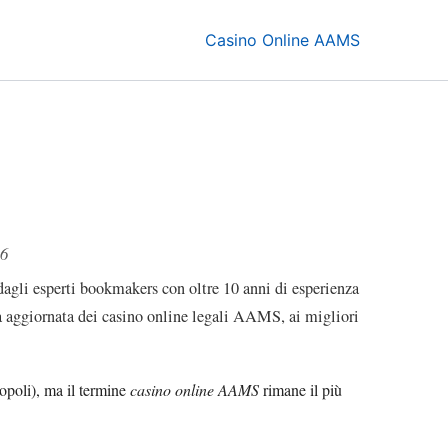
Casino Online AAMS
26
 dagli esperti bookmakers con oltre 10 anni di esperienza
lista aggiornata dei casino online legali AAMS, ai migliori
poli), ma il termine
casino online AAMS
rimane il più